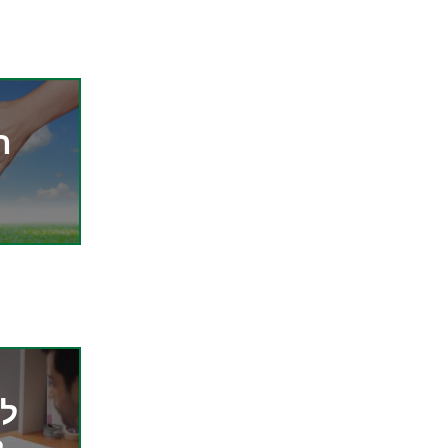
ה
מ
לי