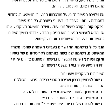
שתאם את רצונם, ואת טובת ילדיהם.
את מלאכת הגישור הזוגי, על מורכבותו הרגשית והמשפטית, למדתי
במסגרות שונות - כעורך דין בענייני משפחה, בקורסי גישור
ופרקטיקום, בקורס טיפול זוגי ועוד..., ואולם המשאב העיקרי שאותו
אני מביא למפגשי הגישור הוא הניסיון הרב שצברתי במשך השנים
כמגשר זוגי בעשרות הגישורים הזוגיים שקיימתי.
הנני כלול ברשימת המגשרים בענייני משפחה שהכין משרד
המשפטים, רשימה שגובשה בהתאם לקריטריונים של ניסיון
ומקצועיות
(לרשימת המגשרים במשפחה מופנים צדדים על ידי
יחידת הסיוע שליד בתי המשפט למשפחה).
השירותים העיקריים שאני נותן:
- גישור לגירושין בצפון ועריכת הסכמי פרידה וגירושין הכוללים
הסדרי משמורת, מזונות ורכוש.
- הסכמי ממון- לזוגות נישואים, וכאלה העומדים להנשא
- הסכמי חיים משותפים- לזוגות ידועים בציבור
- גישור להסכם שלום בית- גישור שיוביל ל"חוזה זוגיות" מחודש