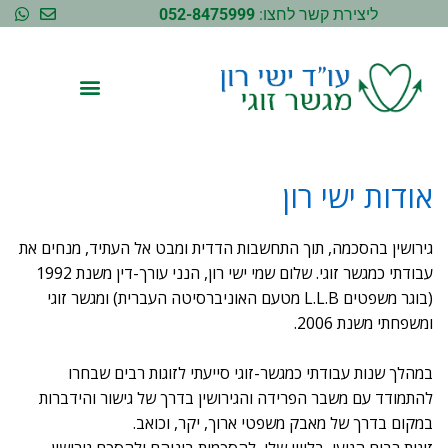
ליצירת קשר לחצו:
052-8475999
אודות ישי רון
גירושין בהסכמה, תוך התחשבות הדדית ומבט אל העתיד, מנחים את
עבודתי כמגשר זוגי. שלום שמי ישי רון, הנני עורך-דין משנת 1992
(בוגר משפטים L.L.B מטעם האוניברסיטה העברית) ומגשר זוגי
ומשפחתי משנת 2006.
במהלך שנות עבודתי כמגשר-זוגי סייעתי לזוגות רבים שבחרו
להתמודד עם משבר הפרידה והגירושין בדרך של גישור והידברות
במקום בדרך של מאבק משפטי ארוך, יקר, וכואב.
זוגות רבים הגיעו, בליווי שלי, להסכמות ביניהם ולהסכם גירושין